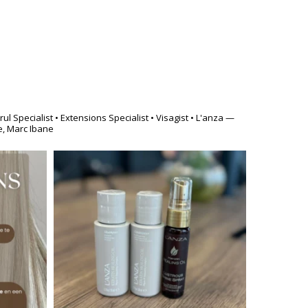
Krul Specialist
• Extensions Specialist
• Visagist
• L'anza —
e, Marc Ibane