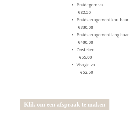
Brui
€82.50
Bruidsarra
€330,00
Bruidsarra
kort haar
€400,00
Op
ellang haar
€55,00
Vis
lang haar
€52,50
ency Treatment
Klik om een afspraak te maken