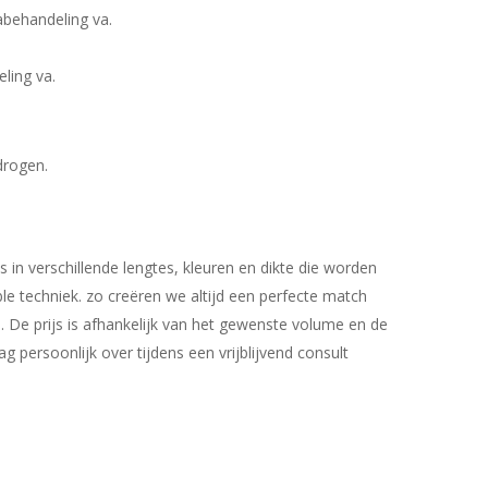
folies incl. nabehandeling va.
incl. nabehandeling va.
drogen.
in verschillende lengtes, kleuren en dikte die worden
ble techniek. zo creëren we altijd een perfecte match
. De prijs is afhankelijk van het gewenste volume en de
ag persoonlijk over tijdens een vrijblijvend consult