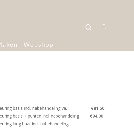
search
Maken
Webshop
re kleuring basis incl. nabehandeling va.
€81.50
kleuring basis + punten incl. nabehandeling
€94.00
e kleuring lang haar incl. nabehandeling