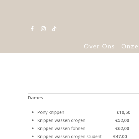
Skip
to
main
facebook
instagram
tiktok
content
Over Ons
Onze
Hit enter to search or ESC to close
Dames
Pony knippen
€10,50
Knippen wassen drogen
€52,00
Knippen wassen föhnen
€62,00
Knippen wassen drogen student
€47,00