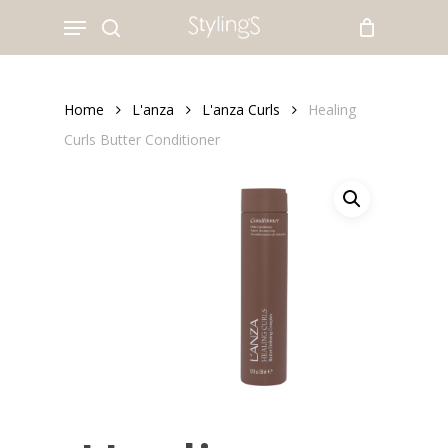
Skip
Menu
to
search
main
content
Home
L'anza
L'anza Curls
Healing
Curls Butter Conditioner