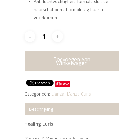
Anti-luchtvochtigheid formule sluit de
haarschubben af om pluizig haar te
voorkomen
Toevoegen Aan
Winkelwagen
Save
Categorieën:
L'anza
,
L'anza Curls
Beschrijving
Healing Curls
Zuivere & Vegan formules voor