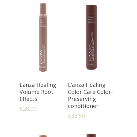
Lees Verder
Toevoegen
Lanza Healing
L’anza Healing
Aan Winkelwagen
Volume Root
Color Care Color-
Effects
Preserving
conditioner
€
28.00
€
32.50