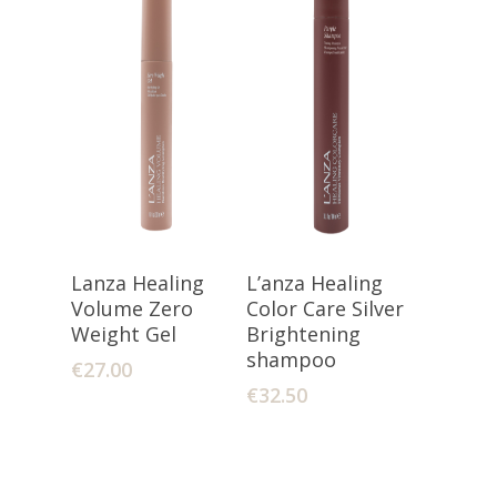
Toevoegen
Toevoegen
Lanza Healing
L’anza Healing
Aan Winkelwagen
Aan Winkelwagen
Volume Zero
Color Care Silver
Weight Gel
Brightening
shampoo
€
27.00
€
32.50