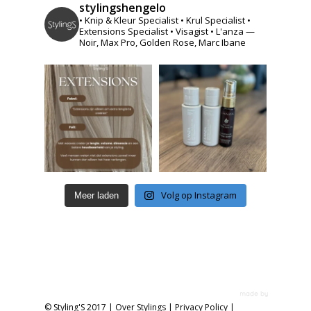
stylingshengelo
• Knip & Kleur Specialist
• Krul Specialist
•
Extensions Specialist
• Visagist
• L'anza —
Noir, Max Pro, Golden Rose, Marc Ibane
Volg op Instagram
Meer laden
© Styling'S 2017 |
Over Stylings
|
Privacy Policy
|