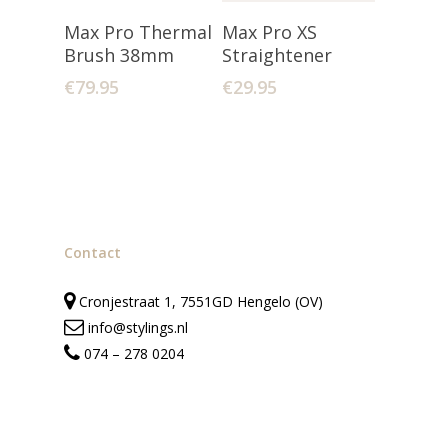
Lees Verder
Toevoegen
Max Pro Thermal
Max Pro XS
Aan Winkelwagen
Brush 38mm
Straightener
€
79.95
€
29.95
Contact
Cronjestraat 1, 7551GD Hengelo (OV)
info@stylings.nl
074 – 278 0204