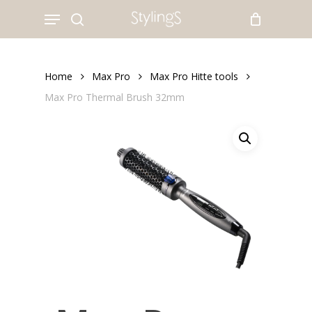
Skip
Menu
to
search
main
content
Home
Max Pro
Max Pro Hitte tools
Max Pro Thermal Brush 32mm