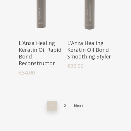
Toevoegen
Toevoegen
L’Anza Healing
L’Anza Healing
Aan Winkelwagen
Aan Winkelwagen
Keratin Oil Rapid
Keratin Oil Bond
Bond
Smoothing Styler
Reconstructor
€
36.00
€
54.00
1
2
Next