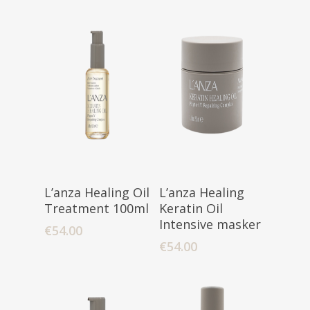
Toevoegen
Toevoegen
L’anza Healing Oil
L’anza Healing
Aan Winkelwagen
Aan Winkelwagen
Treatment 100ml
Keratin Oil
Intensive masker
€
54.00
€
54.00