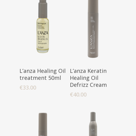
Toevoegen
Toevoegen
L’anza Healing Oil
L’anza Keratin
Aan Winkelwagen
Aan Winkelwagen
treatment 50ml
Healing Oil
Defrizz Cream
€
33.00
€
40.00