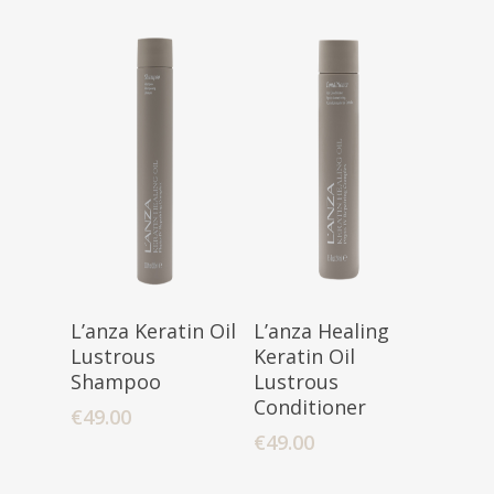
Toevoegen
Toevoegen
L’anza Keratin Oil
L’anza Healing
Aan Winkelwagen
Aan Winkelwagen
Lustrous
Keratin Oil
Shampoo
Lustrous
Conditioner
€
49.00
€
49.00