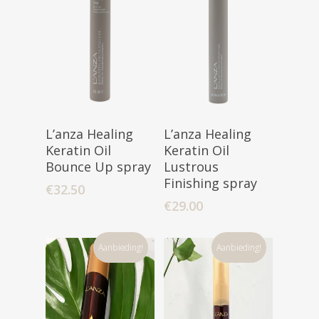
Toevoegen
Toevoegen
L’anza Healing
L’anza Healing
Aan Winkelwagen
Aan Winkelwagen
Keratin Oil
Keratin Oil
Bounce Up spray
Lustrous
Finishing spray
€
32.50
€
29.00
Aanbieding!
Aanbieding!