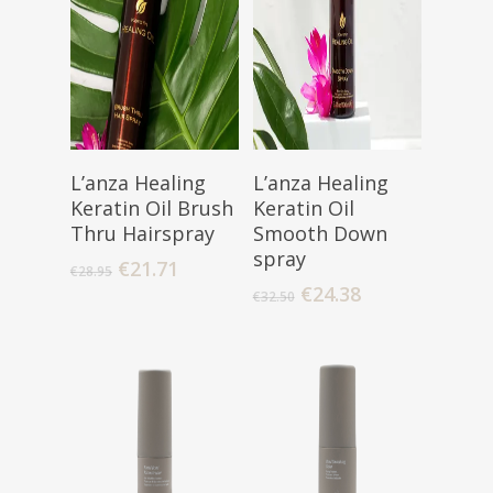
Lees Verder
Toevoegen
L’anza Healing
L’anza Healing
Aan Winkelwagen
Keratin Oil Brush
Keratin Oil
Thru Hairspray
Smooth Down
spray
Oorspronkelijke
Huidige
€
21.71
€
28.95
prijs
prijs
Oorspronkelijke
Huidige
€
24.38
€
32.50
was:
is:
prijs
prijs
€28.95.
€21.71.
was:
is:
€32.50.
€24.38.