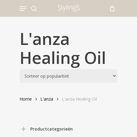
Skip
Menu
to
search
main
content
L'anza
Healing Oil
Home
L'anza
L'anza Healing Oil
Productcategorieën