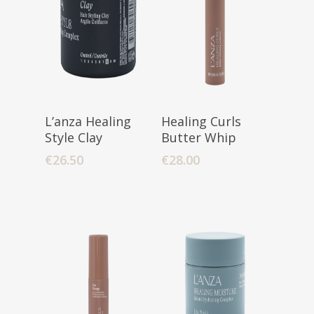
Toevoegen
Toevoegen
L’anza Healing
Healing Curls
Aan Winkelwagen
Aan Winkelwagen
Style Clay
Butter Whip
€
26.50
€
28.00