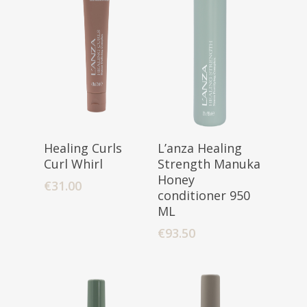
Toevoegen
Toevoegen
Healing Curls
L’anza Healing
Aan Winkelwagen
Aan Winkelwagen
Curl Whirl
Strength Manuka
Honey
€
31.00
conditioner 950
ML
€
93.50