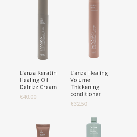
Toevoegen
Toevoegen
L’anza Keratin
L’anza Healing
Aan Winkelwagen
Aan Winkelwagen
Healing Oil
Volume
Defrizz Cream
Thickening
conditioner
€
40.00
€
32.50