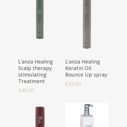
Toevoegen
Toevoegen
L’anza Healing
L’anza Healing
Aan Winkelwagen
Aan Winkelwagen
Scalp therapy
Keratin Oil
stimulating
Bounce Up spray
Treatment
€
32.50
€
45.50