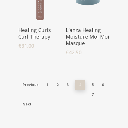
Lees Verder
Toevoegen
Healing Curls
L’anza Healing
Aan Winkelwagen
Curl Therapy
Moisture Moi Moi
Masque
€
31.00
€
42.50
Previous
1
2
3
4
5
6
7
Next