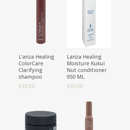
Toevoegen
Toevoegen
L’anza Healing
Lanza Healing
Aan Winkelwagen
Aan Winkelwagen
ColorCare
Moisture Kukui
Clarifying
Nut conditioner
shampoo
950 ML
€
32.50
€
93.50