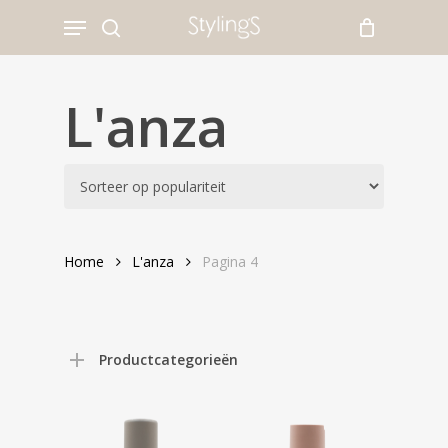
Skip
Menu
to
search
main
content
L'anza
Home
L'anza
Pagina 4
Productcategorieën