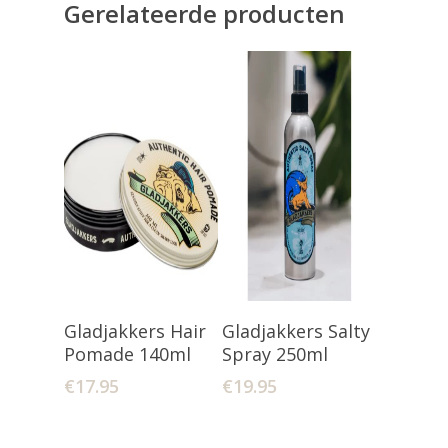
Gerelateerde producten
Toevoegen
Toevoegen
Gladjakkers Hair
Gladjakkers Salty
Aan Winkelwagen
Aan Winkelwagen
Pomade 140ml
Spray 250ml
€
17.95
€
19.95