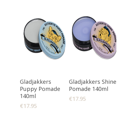
Toevoegen
Toevoegen
Gladjakkers
Gladjakkers Shine
Aan Winkelwagen
Aan Winkelwagen
Puppy Pomade
Pomade 140ml
140ml
€
17.95
€
17.95