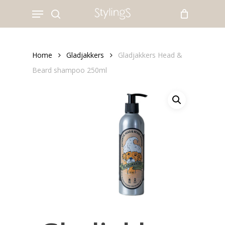
Skip
Menu
to
search
main
content
Home
Gladjakkers
Gladjakkers Head &
Beard shampoo 250ml