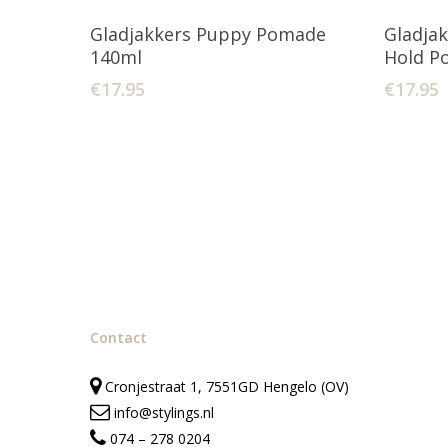
Toevoegen Aan Winkelwagen
T
Gladjakkers Puppy Pomade
Gladjak
140ml
Hold P
€
17.95
€
17.95
Contact
Cronjestraat 1, 7551GD Hengelo (OV)
info@stylings.nl
074 – 278 0204