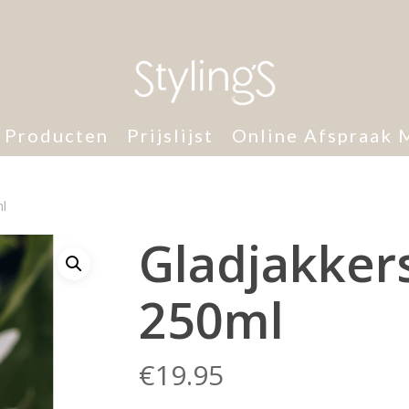
 Producten
Prijslijst
Online Afspraak 
ml
Gladjakkers
250ml
€
19.95