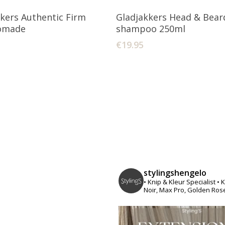
oevoegen Aan Winkelwagen
Toevoegen Aan Winkelw
kers Authentic Firm
Gladjakkers Head & Bear
omade
shampoo 250ml
€
19.95
stylingshengelo
• Knip & Kleur Specialist
• 
Noir, Max Pro, Golden Ros