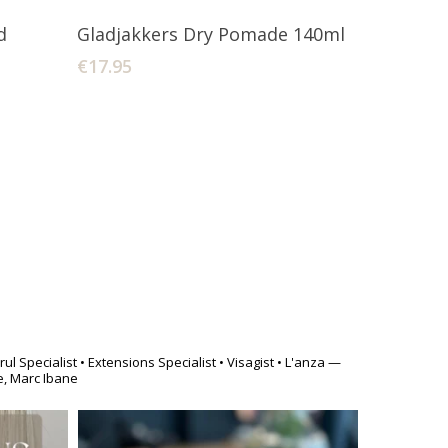
agen
Toevoegen Aan Winkelwagen
d
Gladjakkers Dry Pomade 140ml
€
17.95
Krul Specialist
• Extensions Specialist
• Visagist
• L'anza —
e, Marc Ibane