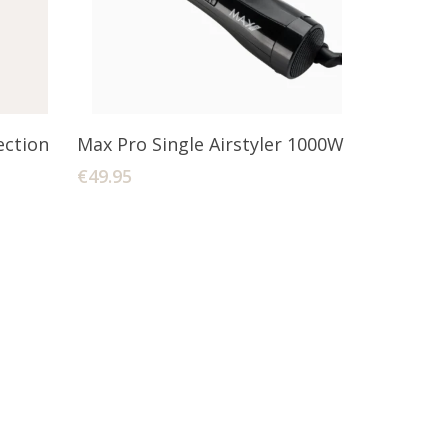
agen
Toevoegen Aan Winkelwagen
ection
Max Pro Single Airstyler 1000W
€
49.95