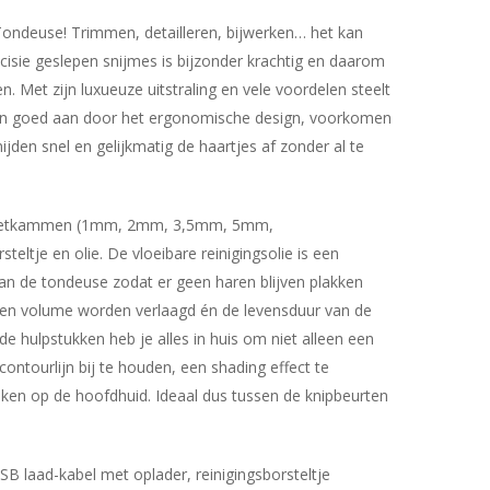
Tondeuse! Trimmen, detailleren, bijwerken… het kan
isie geslepen snijmes is bijzonder krachtig en daarom
n. Met zijn luxueuze uitstraling en vele voordelen steelt
len goed aan door het ergonomische design, voorkomen
jden snel en gelijkmatig de haartjes af zonder al te
opzetkammen (1mm, 2mm, 3,5mm, 5mm,
eltje en olie. De vloeibare reinigingsolie is een
van de tondeuse zodat er geen haren blijven plakken
 en volume worden verlaagd én de levensduur van de
 hulpstukken heb je alles in huis om niet alleen een
ontourlijn bij te houden, een shading effect te
 maken op de hoofdhuid. Ideaal dus tussen de knipbeurten
B laad-kabel met oplader, reinigingsborsteltje