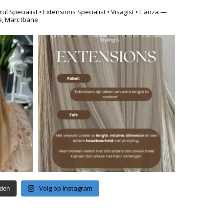
Krul Specialist
• Extensions Specialist
• Visagist
• L'anza —
e, Marc Ibane
Volg op Instagram
aden