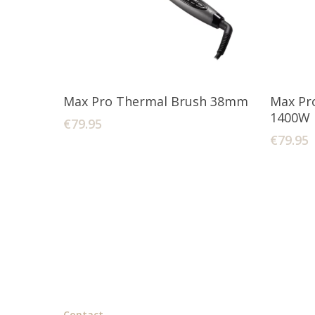
Toevoegen Aan Winkelwagen
Max Pro Thermal Brush 38mm
Max Pr
1400W
€
79.95
€
79.95
Contact