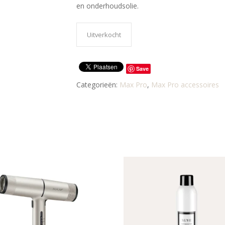
en onderhoudsolie.
Uitverkocht
Save
Categorieën:
Max Pro
,
Max Pro accessoires