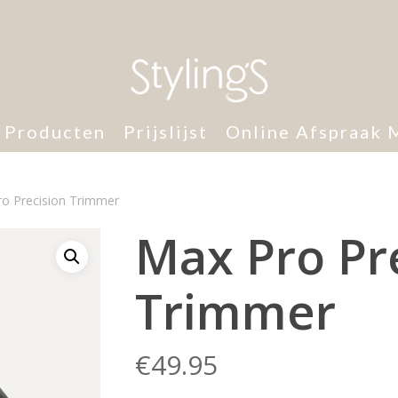
 Producten
Prijslijst
Online Afspraak 
o Precision Trimmer
Max Pro Pr
Trimmer
€
49.95