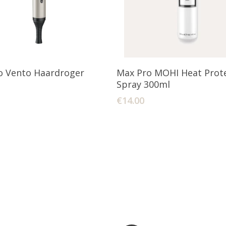
Lees Verder
Toevoegen Aan Winkelw
o Vento Haardroger
Max Pro MOHI Heat Prot
Spray 300ml
€
14.00